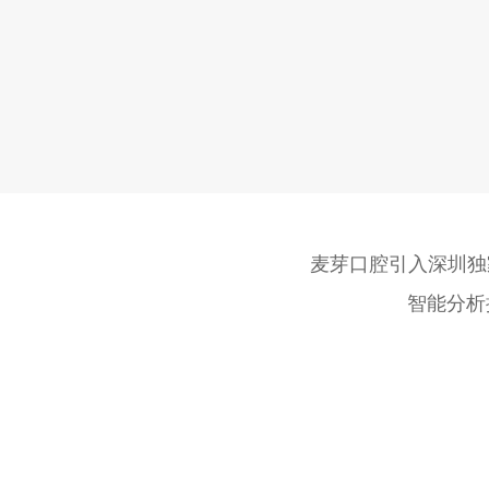
麦芽口腔引入深圳独
智能分析