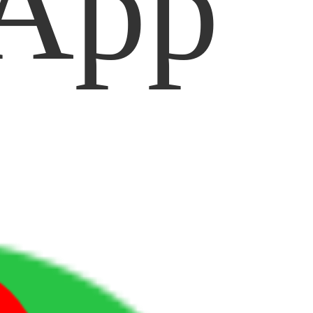
App
康泰健
德国卡瓦
德国西诺
粤ICP备15092169号
粵公網安備4403030