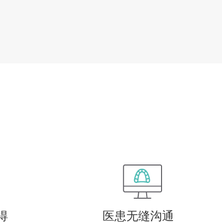
得
医患无缝沟通