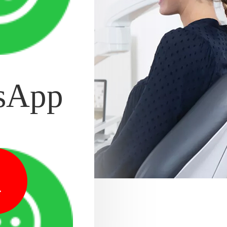
sApp
1