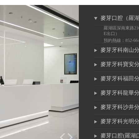
麥芽口腔（羅
羅湖區深南東路21
E出口）
預約熱線：852-6649
麥芽牙科南山
麥芽牙科寶安
麥芽牙科福田
麥芽牙科龍華
麥芽牙科沙井
麥芽牙科光明
麥芽口腔(羅湖