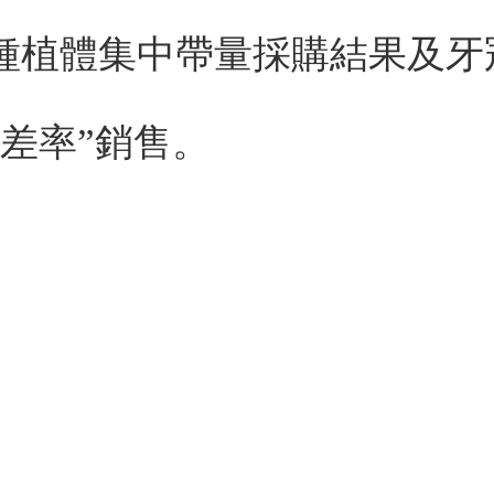
種植體集中帶量採購結果及牙
差率”銷售。