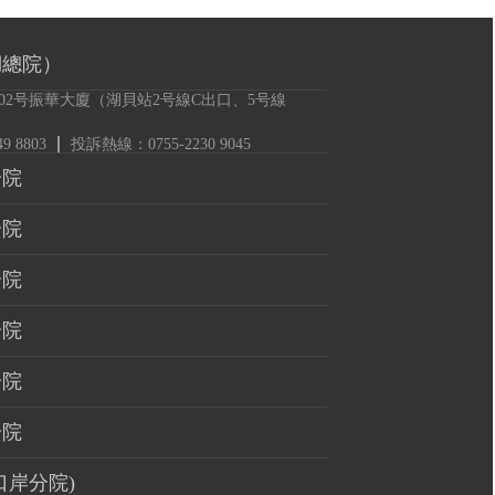
湖總院）
02号振華大廈（湖貝站2号線C出口、5号線
 8803
投訴熱線：0755-2230 9045
分院
分院
分院
分院
分院
分院
口岸分院)