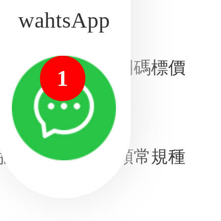
wahtsApp
做出以下承諾：
完整性；不收取明碼標價
1
服務項目以及單顆常規種
。