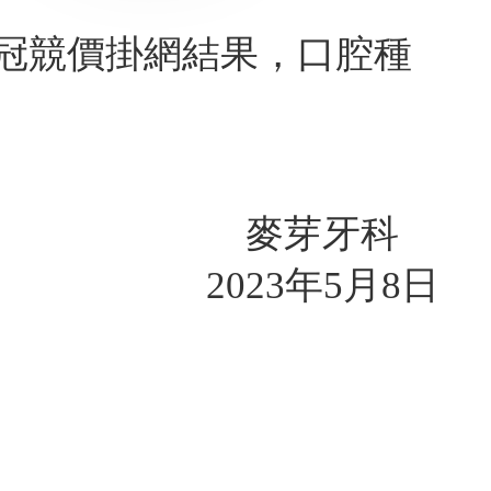
冠競價掛網結果，口腔種
麥芽牙科
2023年5月8日