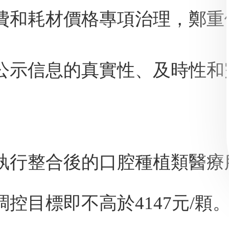
費和耗材價格專項治理，鄭重
公示信息的真實性、及時性和
執行整合後的口腔種植類醫療
控目標即不高於4147元/顆