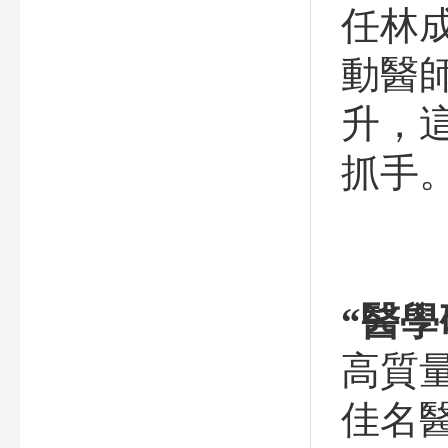
任林
動醫
升，
抓手
“醫學
高質
佳名