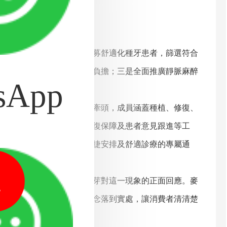
施：一是面向深港兩地招募舒適化種牙患者，篩選符合
項優惠，減輕市民種牙經濟負擔；三是全面推廣靜脈麻醉
sApp
體的植牙難題。
。該委員會由集團醫務部牽頭，成員涵蓋種植、修復、
高齡複雜病例會診、術後康復保障及患者意見跟進等工
準」，持續優化跨境求醫快捷安排及舒適診療的專屬通
1
種牙計劃的發布，正是麥芽對這一現象的正面回應。麥
化操作標準，將「安心」理念落到實處，讓消費者清清楚