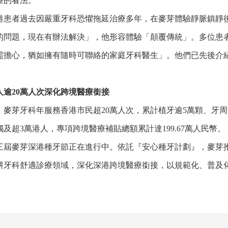
療的看法。
者過去因嚴重牙科恐懼拖延治療多年，在麥芽體驗靜脈鎮靜後
的問題，現在有辦法解決」，他形容體驗「顛覆傳統」。多位患
需擔心，猶如擁有隨時可聯絡的家庭牙科醫生」。他們已先後介
20萬人次深化跨境醫療銜接
芽牙科年服務香港市民超20萬人次，累計植牙逾5萬顆、牙周
及超3萬港人，專項跨境醫療補貼總額累計達199.67萬人民幣。
麥芽深港種牙節正在進行中。依託『安心種牙計劃』，麥芽推
耕牙科舒適診療領域，深化深港跨境醫療銜接，以規範化、普及