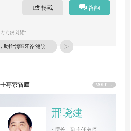
轉載
咨詢
方向鍵浏覽*
>
，助推“灣區牙谷”建設
博士專家智庫
MORE →
邢晓建
•
院长、副主任医师