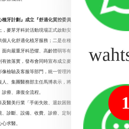
牙計劃』成立『舒適化質控委員會』
麥芽牙科於活動現場正式啟動安心種牙計劃，推出三項具體措
供個人化舒適化植牙服務；二是在種牙節期間推出舒適化診療專
waht
，面向嚴重牙科恐懼、高齡體弱等有需要人士開放，解決特殊群
效落實，發布會同時宣布成立麥芽牙科舒適化診療質控委員會
影像檢驗及客服等部門，統一管理跨院區舒適化診療流程，負責
責人、集團醫務部主任馬博表示，將嚴守「舒適化種牙十項金標
、診療、康復全流程。
醫美行業「手術失敗、退款困難」等投訴引發社會關注。安心
境、診斷、設備、收費、診療、定制、售後八個層面，明確規範
心心求醫。