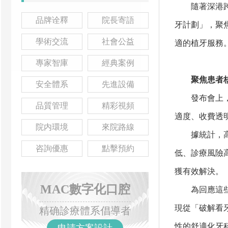
隨著深港跨境
品牌诠釋
院長寄語
牙計劃」，聚
學術交流
社會公益
適的植牙服務
專家智庫
經典案例
聚焦患者核
安全體系
先進設備
發布會上，深
品質管理
精彩視頻
適度、收費透
院内環境
來院路線
據統計，高齡
咨詢優惠
點擊預約
低、診療風險
獲有效解決。
MAC數字化口腔
為回應這些痛
現從「破解看
精确診療體系倡導者
性的舒適化牙