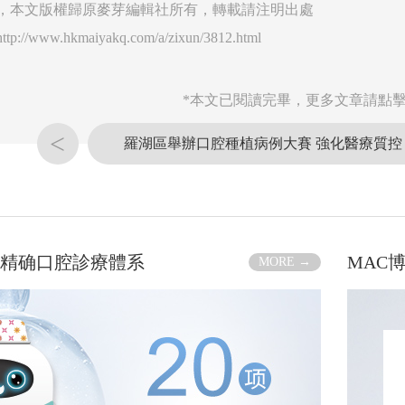
，本文版權歸原麥芽編輯社所有，轉載請注明出處
http://www.hkmaiyakq.com/a/zixun/3812.html
*本文已閱讀完畢，更多文章請點擊
<
羅湖區舉辦口腔種植病例大賽 強化醫療質控
化精确口腔診療體系
MAC
MORE →
邵俊强
•
硕士、正畸科科主任