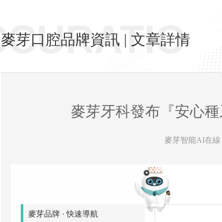
CCURATIO
麥芽口腔品牌資訊 | 文章詳情
麥芽牙科發布『安心種
麥芽智能AI在線 
麥芽品牌 · 快速導航