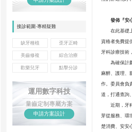
申請方案設計
發佈『安心種
接診範圍·專精疑難
在此基礎上，
資格者免費提
缺牙種植
歪牙正畸
牙科診療技術
美齒修複
綜合治療
為確保計劃有
歡樂兒牙
點擊分診
麻醉、護理、
作。委員會負
運用數字科技
道，打通查詢
量齒定制專屬方案
近期，牙科及
申請方案設計
芽從服務、環
楚消費、安安