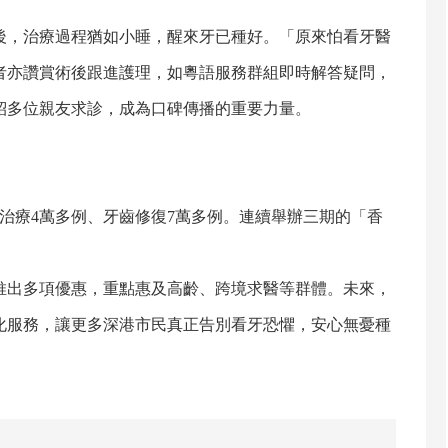
，治療過程猶如小睡，醒來牙已種好。「原來怕看牙醫
者亦讚賞術後跟進護理，如粵語服務群組即時解答疑問，
紹多位親友求診，成為口碑傳播的重要力量。
治療4萬多例、牙齒修復7萬多例。連續舉辦三期的「香
出多項優惠，重點惠及高齡、跨境求醫等群體。未來，
化服務，讓更多深港市民真正告別看牙恐懼，安心無憂種