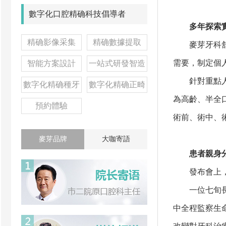
數字化口腔精确科技倡導者
多年探索實
精确影像采集
精确數據提取
麥芽牙科舒適
需要，制定個
智能方案設計
一站式研發智造
針對重點人群
數字化精确種牙
數字化精确正畸
為高齡、半全
預約體驗
術前、術中、
麥芽品牌
大咖寄語
患者親身分
發布會上，多
一位七旬長者
中全程監察生