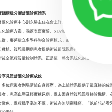
踐構建分層舒適診療體系
化診療中心劉永勝主任在會上詳細介紹了分層舒適化診療體系
人化治療方案，涵蓋表面麻醉、STA無痛麻醉、靜脈鎮靜等舒適
，麥芽建立多學科聯合診療模式，由麻醉科醫生全程參與術前
口種植、複雜長期病患者提供術後留院觀察與專業護理，並推行「
術後全流程質量控制體系。正是這一整套系統化的安排，讓以往
享見證舒適化診療成效
位康復者到場講述自身經歷，為上述體系提供了最直接的佐
，患高血壓及輕度糖尿病，過去因身體複雜難尋接診機構。在
命徵象，過程幾乎毫無不適，術後亦無明顯腫痛。「以前想起看