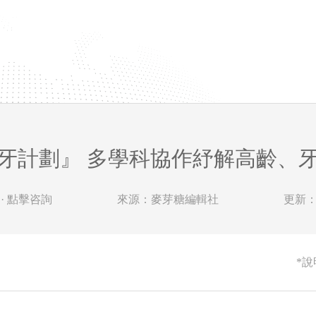
牙計劃』 多學科協作紓解高齡、
· 點擊咨詢
來源：麥芽糖編輯社
更新：20
*