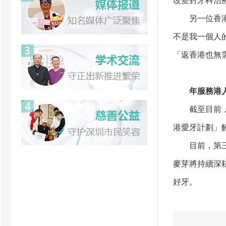
改變對牙科治
另一位香港患
不是我一個人
「返香港也無
年服務港人逾
截至目前，麥
港愛牙計劃」觸
目前，第三屆
麥芽將持續深
好牙。