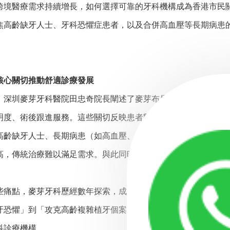
醫療需求持續增長，如何選擇可靠的牙科機構成為香港市民關注
焦高齡缺牙人士、牙科恐懼症患者，以及合併高血壓等長期病患
。
心關切推動舒適診療發展
圳麥芽牙科醫院田忠奇院長闡述了麥芽布局舒適化診療的理念
明度、術後跟進服務。這些關切反映患者對醫療安全、收費透明
缺牙人士、長期病患（如高血壓、糖尿病）及牙科恐懼症患者
高，傳統治療難以滿足需求。與此同時，香港公立牙科輪候時間
點，麥芽牙科歷經數年探索，成立舒適化診療中心，發布「舒
牙恐懼」到「攻克高齡複雜植牙個案」的升級。目前，麥芽已協
科診療機構。