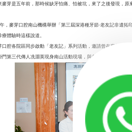
芽是五年前，那時候缺牙怕痛、怕被坑，來了之後發現，原來
午，麥芽口腔南山機構舉辦「第三屆深港種牙節·老友記非遺拓
診療體驗時這樣說道。
腔各院區同步啟動「老友記」系列活動，邀請曾在麥芽完成種
掛門第三代傳人冼灝英現身南山活動現場，與老朋友們分享種牙