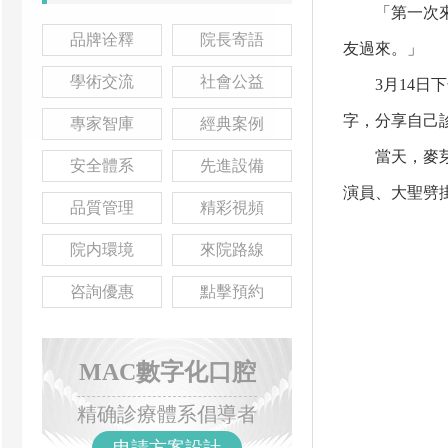
「第一次來麥
品牌诠釋
院長寄語
友過來。」
學術交流
社會公益
3月14日下
字，分享自己
專家智庫
經典案例
當天，麥芽口
安全體系
先進設備
演員、大聖劈
品質管理
精彩視頻
院内環境
來院路線
咨詢優惠
點擊預約
MAC數字化口腔
精确診療體系倡導者