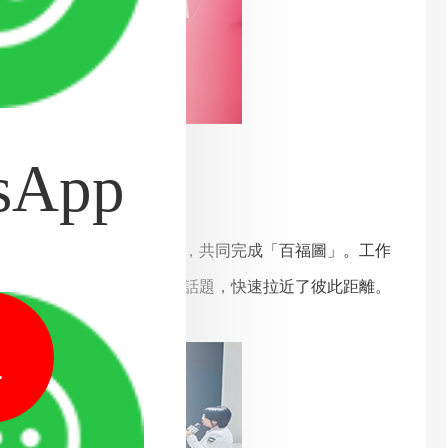
sApp
，老朋友們拓印「福」字，共同完成「百福圖」。工作
改變」「家鄉養生美食」等話題，快速拉近了彼此距離。
融洽有序。
1