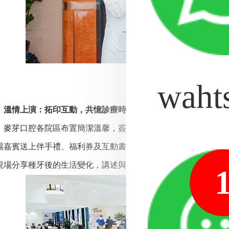
waht
溫情上演：拓印互動，共憶診療時光
芽口腔各院區布置簡潔溫馨，簽到區設置「百福拓印」背景闆
場嘉賓送上伴手禮、福利券及互動書簽，書簽上「種牙後生活的
現場分享種牙後的生活變化，講述與麥芽的暖心故事，現場氛圍