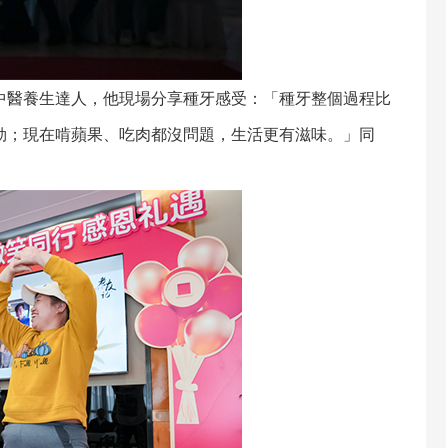
醫養生達人，他現場分享種牙感受：「種牙整個過程比
勁；現在啃蘋果、吃肉都沒問題，生活更有滋味。」同