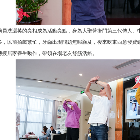
冼灝英的亮相成為活動亮點，身為大聖劈掛門第三代傳人、中
多，以前拍戲繁忙，牙齒出現問題無暇顧及，後來吃東西愈發費
傳授居家養生動作，帶領在場老友舒筋活絡。