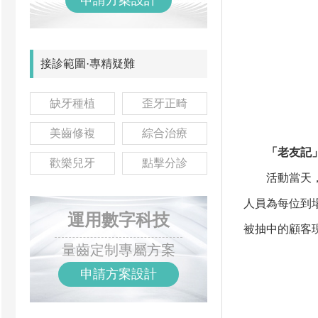
申請方案設計
接診範圍·專精疑難
缺牙種植
歪牙正畸
美齒修複
綜合治療
「老友記」
歡樂兒牙
點擊分診
活動當天，麥
人員為每位到
運用數字科技
被抽中的顧客
量齒定制專屬方案
申請方案設計