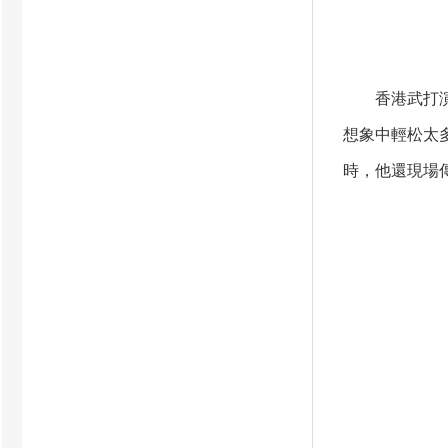
香港武打演員
想象中輕松太
時，他還現場