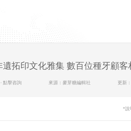
非遺拓印文化雅集 數百位種牙顧客
· 點擊咨詢
來源：麥芽糖編輯社
更新：20
*