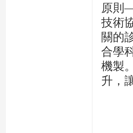
原則
技術
關的
合學
機製
升，