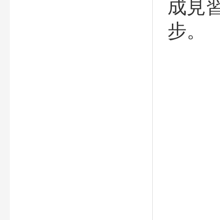
成見
步。