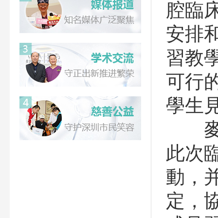
腔臨
安排
習教
可行
學生
麥芽
此次
動，
定，