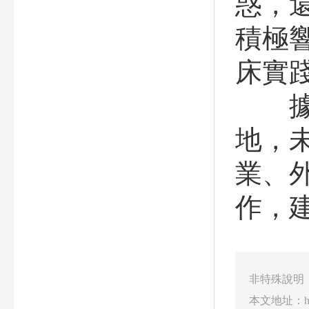
惑，
積極
床實
據了
地，
業、
作，
非特殊說明
本文地址：
h