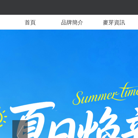
首頁
品牌簡介
麥芽資訊