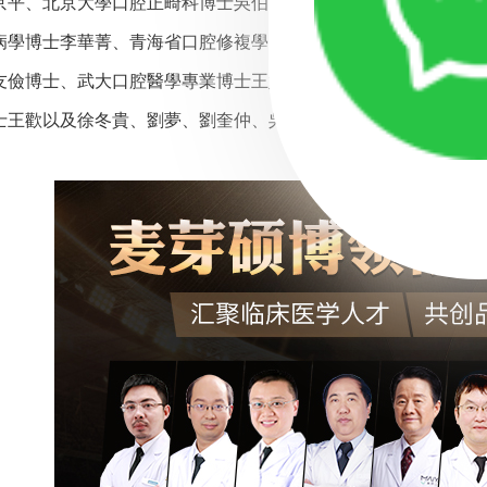
京平、北京大學口腔正畸科博士吳伯海、中山大學口腔種植學博
病學博士李華菁、青海省口腔修複學學科帶頭人李迎春、武漢大
友儉博士、武大口腔醫學專業博士王娟、廈門市醫學學術與技術
士王歡以及徐冬貴、劉夢、劉奎仲、吳春曉等名校畢業碩士。