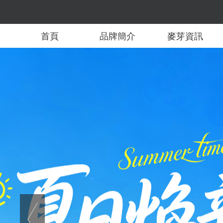
首頁
品牌簡介
麥芽資訊