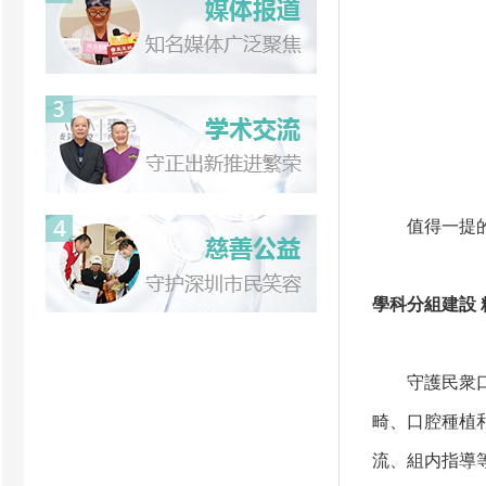
值得一提的是
學科分組建設 
守護民衆口腔
畸、口腔種植
流、組内指導