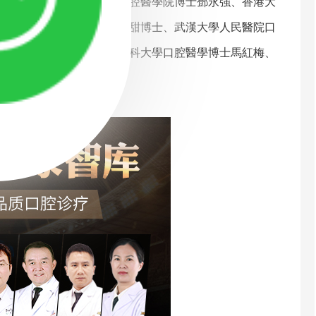
士孫海鵬、上海交通大學口腔醫學院博士鄧永強、香港大
學口腔醫學院名譽院長王甜甜博士、武漢大學人民醫院口
帶頭人姚江武博士、中國醫科大學口腔醫學博士馬紅梅、