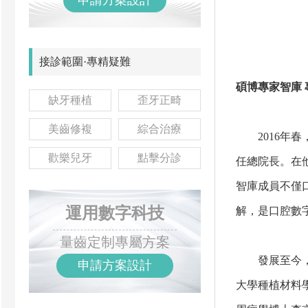
申請方案設計
接診範圍·專精疑難
碩博專家智庫 
缺牙種植
歪牙正畸
美齒修複
綜合治療
2016年春
歡樂兒牙
點擊分診
任總院長。在
智庫成員不僅
運用數字科技
解，是口腔數
量齒定制專屬方案
發展至今，麥
申請方案設計
大學種植材料