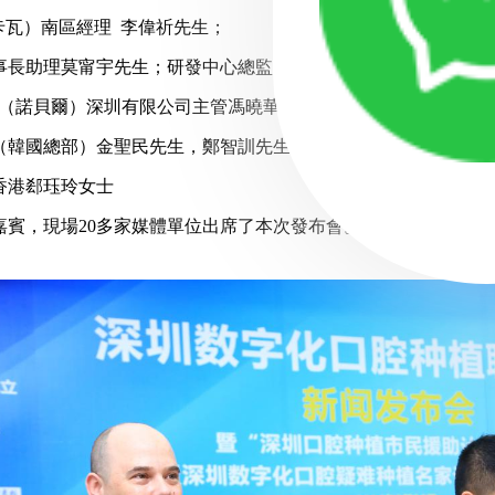
卡瓦）南區經理 李偉祈先生；
事長助理莫甯宇先生；研發中心總監石永吉先生；南區經理張志
L（諾貝爾）深圳有限公司主管馮曉華先生；
韓國總部）金聖民先生，鄭智訓先生及劉光慧先生
香港郄珏玲女士
嘉賓，現場20多家媒體單位出席了本次發布會。