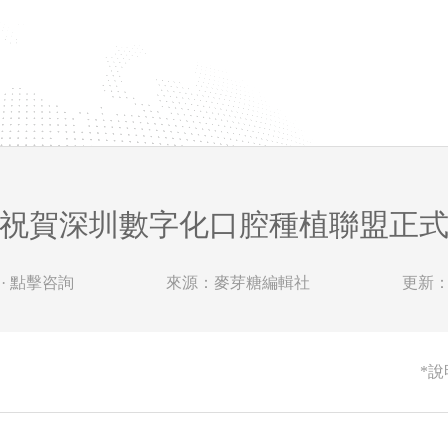
祝賀深圳數字化口腔種植聯盟正
· 點擊咨詢
來源：麥芽糖編輯社
更新：20
*