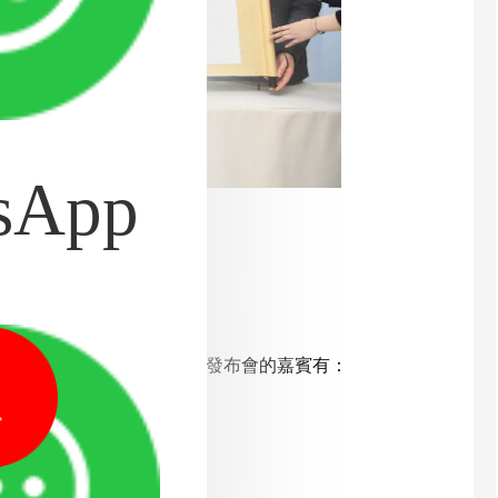
sApp
作簽約儀式
字化口腔種植聯盟"，出席發布會的嘉賓有：
1
，以及宗凱先生；