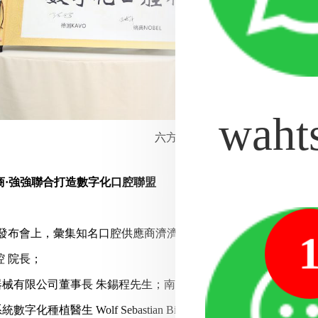
waht
六方數字化口腔種植聯盟戰略合
·
強強聯合打造數字化口腔聯盟
布會上，彙集知名口腔供應商濟濟一堂，強強聯合共同打造"數
 院長；
療器械有限公司董事長 朱錫程先生；南區經理馮毅斌及黃偉升經理
字化種植醫生 Wolf Sebastian Bieling博士;