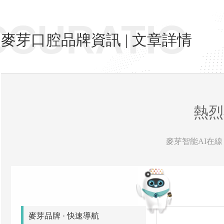
CCURATIO
麥芽口腔品牌資訊 | 文章詳情
熱烈
麥芽智能AI在線 
麥芽品牌 · 快速導航