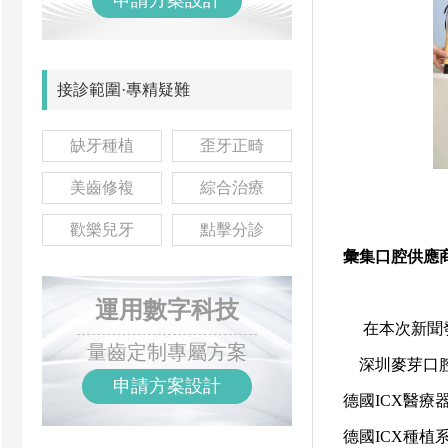
申請方案設計
接診範圍·專精疑難
缺牙種植
歪牙正畸
美齒修複
綜合治療
歡樂兒牙
點擊分診
彙集口腔供應商
運用數字科技
在本次新聞發
量齒定制專屬方案
深圳麥芽口腔
申請方案設計
德國ICX醫
德國ICX種植系統數