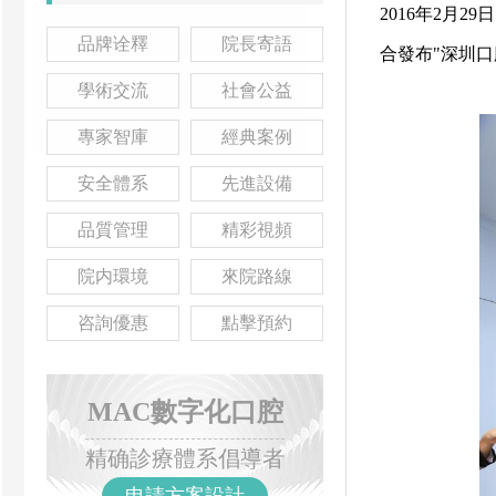
2016年2月
品牌诠釋
院長寄語
合發布"深圳口
學術交流
社會公益
專家智庫
經典案例
安全體系
先進設備
品質管理
精彩視頻
院内環境
來院路線
咨詢優惠
點擊預約
MAC數字化口腔
精确診療體系倡導者