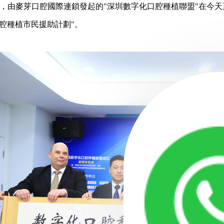
29日，由麥芽口腔國際連鎖發起的"深圳數字化口腔種植聯盟"在
腔種植市民援助計劃"。