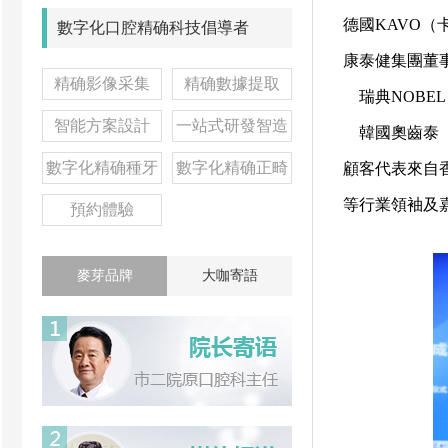
德國KAVO（
數字化口腔精确科技倡導者
康泰健集團董
精确影像采集
精确數據提取
瑞典NOBE
智能方案設計
一站式研發智造
韓國奧齒泰（
數字化精确種牙
數字化精确正畸
顧客代表來自
等行業領袖及
預約體驗
麥芽品牌
大咖寄語