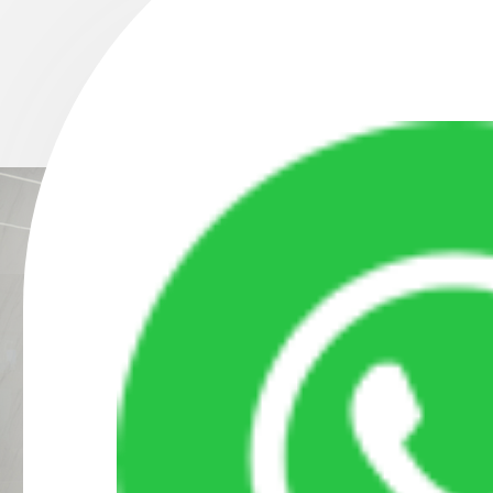
專訪邢曉建： 讓
技術而獲