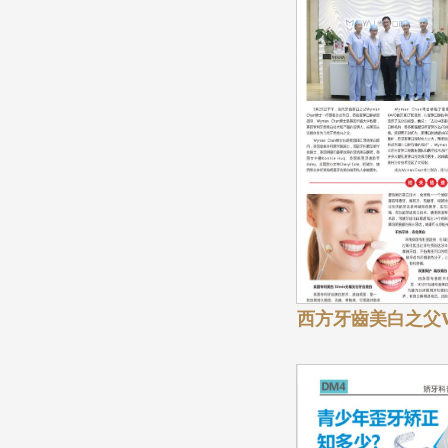
西方牙齒美白之父Wy
士到訪麥