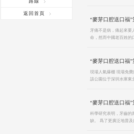
路線
返回首頁
“麥芽口腔送口福”
牙痛不是病，痛起來要
命，然而中國老百姓的
“麥芽口腔送口福”
現場人氣爆棚 現場免費
該公園位于深圳水庫東北
“麥芽口腔送口福”
科學研究表明，牙齒的
缺。 爲了更廣泛地普