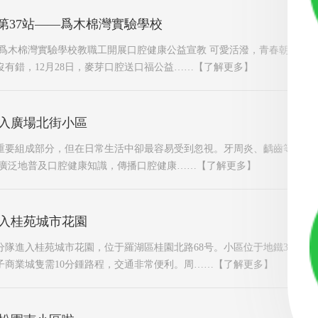
”第37站——爲木棉灣實驗學校
站 爲木棉灣實驗學校教職工開展口腔健康公益宣教 可愛活潑，青春朝氣，
有錯，12月28日，麥芽口腔送口福公益……
【了解更多】
入廣場北街小區
重要組成部分，但在日常生活中卻最容易受到忽視。牙周炎、齲齒等口腔
更廣泛地普及口腔健康知識，傳播口腔健康……
【了解更多】
入桂苑城市花園
小分隊進入桂苑城市花園，位于羅湖區桂園北路68号。小區位于地鐵3号線
子商業城隻需10分鍾路程，交通非常便利。周……
【了解更多】