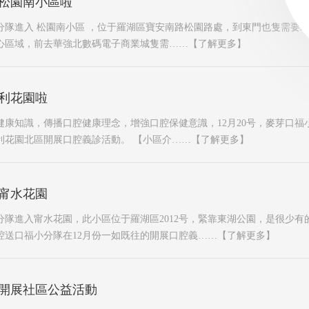
松園南小區啦
小分隊進入 松園南小區 ，位于羅湖區寶安南路松園路處，到東門也隻需要5
心區域，前去華強北數碼電子商業城隻需……
【了解更多】
利花園啦
健康知識，傳播口腔健康理念，增強口腔保健意識，12月20号，麥芽口福
利花園北區開展口腔義診活動。 【小區介……
【了解更多】
甯水花園
小分隊進入甯水花園，此小區位于羅湖區2012号，緊靠東湖公園，是很少
腔送口福小分隊在12月份一如既往的開展口腔義……
【了解更多】
開展社區公益活動