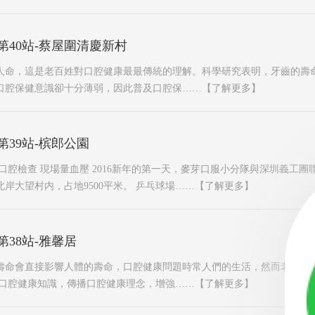
第40站-蔡屋圍清慶新村
人命，這是老百姓對口腔健康最最傳統的理解。科學研究表明，牙齒的壽
口腔保健意識卻十分薄弱，因此普及口腔保……
【了解更多】
第39站-槟郎公園
口腔檢查 現場量血壓 2016新年的第一天，麥芽口服小分隊與深圳義工
岸大望村内，占地9500平米。 乒乓球場……
【了解更多】
第38站-雅馨居
壽命會直接影響人體的壽命，口腔健康問題時常人們的生活，然而老百姓
及口腔健康知識，傳播口腔健康理念，增強……
【了解更多】