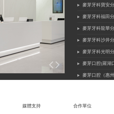
麥芽牙科寶安
麥芽牙科福田
麥芽牙科龍華
麥芽牙科沙井
麥芽牙科光明
麥芽口腔(羅湖
麥芽口腔（惠
坂田萬科店
光明鳳凰城店
媒體支持
合作單位