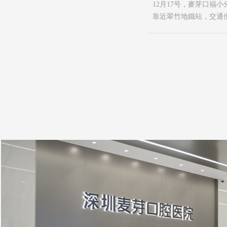
12月17号，麥芽口福
靠近翠竹地鐵站，交通