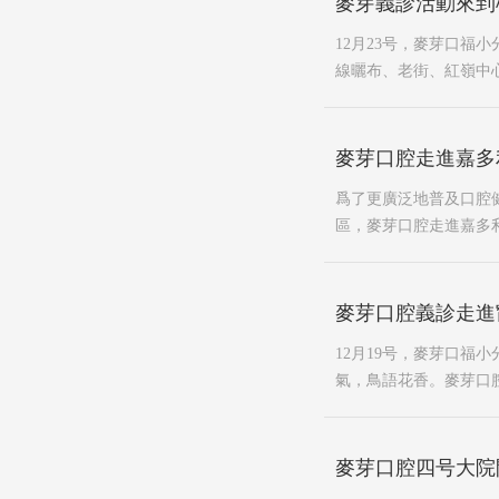
麥芽義診活動來到
12月23号，麥芽口福
線曬布、老街、紅嶺中
麥芽口腔走進嘉多
爲了更廣泛地普及口腔
區，麥芽口腔走進嘉多
麥芽口腔義診走進
12月19号，麥芽口福
氣，鳥語花香。麥芽口
麥芽口腔四号大院