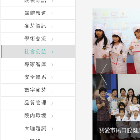
院長寄語
媒體報道
麥芽資訊
學術交流
社會公益
專家智庫
安全體系
數字麥芽
品質管理
院内環境
大咖題詞
關愛市民口腔健