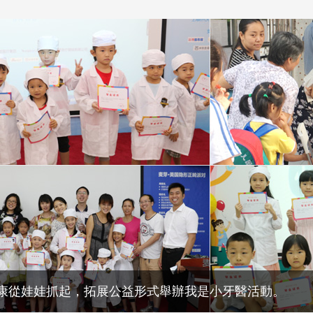
康從娃娃抓起，拓展公益形式舉辦我是小牙醫活動。