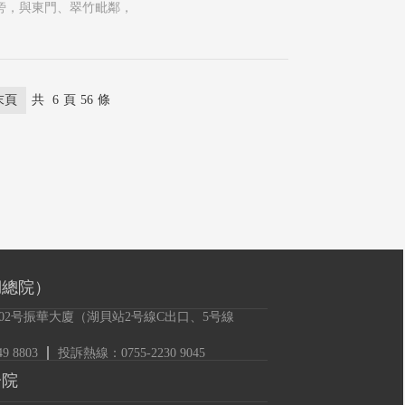
瑪旁，與東門、翠竹毗鄰，
末頁
共
6
頁
56
條
湖總院）
02号振華大廈（湖貝站2号線C出口、5号線
 8803
投訴熱線：0755-2230 9045
分院