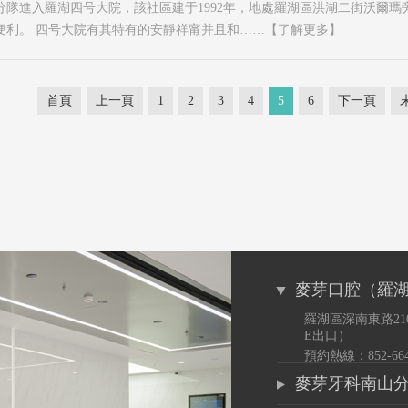
小分隊進入羅湖四号大院，該社區建于1992年，地處羅湖區洪湖二街沃爾
便利。 四号大院有其特有的安靜祥甯并且和……
【了解更多】
首頁
上一頁
1
2
3
4
5
6
下一頁
麥芽口腔（羅
羅湖區深南東路21
E出口）
預約熱線：852-6649
麥芽牙科南山