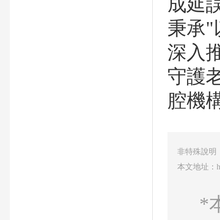
成延
秉承
深入
守護
腔機
非特殊說明
本文地址：
*