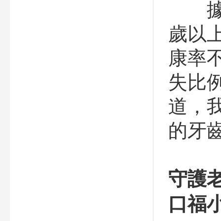
據第
歲以
康率不
失比例
道，
的牙
守護
口福