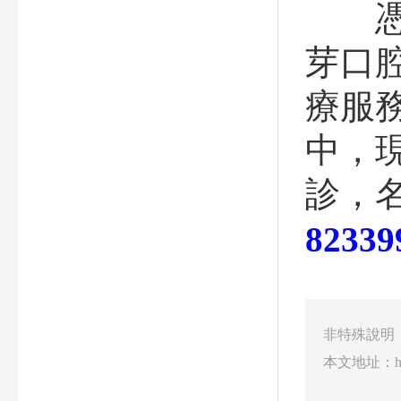
憑借
芽口
療服
中，
診，
82339
非特殊說明
本文地址：