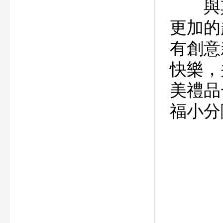
與其
更加的
有創意
快樂，
美禮品
福小分