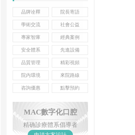
品牌诠釋
院長寄語
學術交流
社會公益
專家智庫
經典案例
安全體系
先進設備
品質管理
精彩視頻
院内環境
來院路線
咨詢優惠
點擊預約
MAC數字化口腔
精确診療體系倡導者