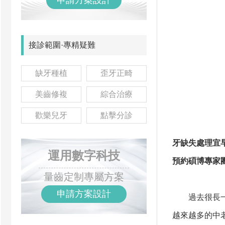
申請方案設計
接診範圍·專精疑難
缺牙種植
歪牙正畸
美齒修複
綜合治療
歡樂兒牙
點擊分診
牙缺失處理宜
運用數字科技
預約碩博專家
量齒定制專屬方案
申請方案設計
過去很長一段
越來越多的中