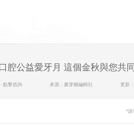
口腔公益愛牙月 這個金秋與您共
· 點擊咨詢
來源：麥芽糖編輯社
更新：20
*