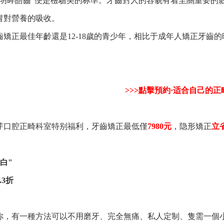
眸皓齒"便是檢驗美的标準。牙齒對人的容貌有着至關重要的影
胃對營養的吸收。
正最佳年齡還是12-18歲的青少年，相比于成年人矯正牙齒
>>>點擊預約·适合自己的正
腔正畸科室特别福利，牙齒矯正最低僅
7980元
，隐形矯正
立省
白"
.3折
有一種方法可以不用磨牙、完全無痛、私人定制、隻需一個小時