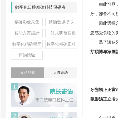
由此可見，對
數字化口腔精确科技倡導者
牙，卻會不同
精确影像采集
精确數據提取
因此選擇合适
您感受食物的
智能方案設計
一站式研發智造
爲了讓缺牙人
數字化精确種牙
數字化精确正畸
芽碩博專家團
預約體驗
麥芽品牌
大咖寄語
牙齒矯正正當
隐形矯正立省60