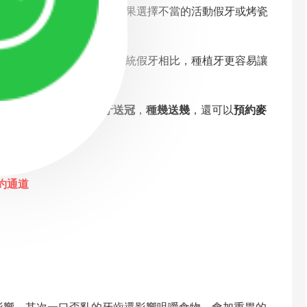
機體功能的恢複。但是如果選擇不當的活動假牙或烤瓷
大缺牙人士的喜愛，與傳統假牙相比，種植牙更容易讓
進口種植牙
3900元
，
種牙送冠
，
種幾送幾
，還可以
預約麥
約通道