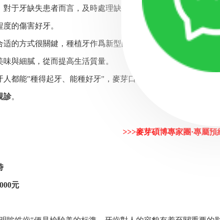
于牙缺失患者而言，及時處理缺失的牙齒，有利于身體健康和
程度的傷害好牙。
的方式很關鍵，種植牙作爲新型的補牙方式一經出現便深受廣
美味與細膩，從而提高生活質量。
都能"種得起牙、能種好牙"，麥芽口腔連鎖推出種牙福利，
親診
。
>>>麥芽碩博專家團·專屬預
時
00元