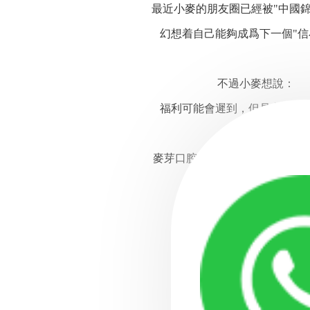
最近小麥的朋友圈已經被"中國錦
幻想着自己能夠成爲下一個"信小呆"
不過小麥想說：
福利可能會遲到，但是永遠都不
在這個金秋
麥芽口腔希望與各位小夥伴進行
深圳三院福利同步上線
進口種植體
3900元
隐形矯正
立省6000元
全瓷牙特價
1680元
金屬矯正
低至7980元