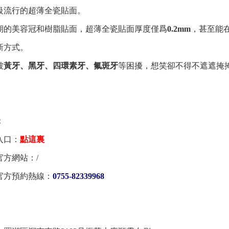
級流行的超薄全瓷貼面。
美容冠和樹脂貼面，超薄全瓷貼面厚度僅爲
0.2mm
，甚至能
新方式。
被
黃牙、黑牙、四環素牙、氟斑牙
等困擾，想笑卻不得不遮遮掩
：
口：
點這裏
方網站：/
方預約熱線：
0755-82339968