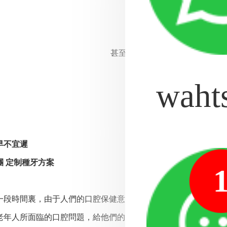
超薄全瓷貼面
5.3折
美齒
全線9折
甚至還可以享港星羅家英的
種牙
超多福利
都在麥芽口腔等
waht
>>>點擊預約·享更多優惠
早不宜遲
團 定制種牙方案
時間裏，由于人們的口腔保健意識不足，導緻我國中老年人牙
老年人所面臨的口腔問題，給他們的生活帶來極大影響。