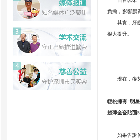
自古以來"明
負擔，影響腸
其實，牙齒矯
很大提升。
現在，麥芽口
輕松擁有"明星
超薄全瓷貼面5
如果告訴你，