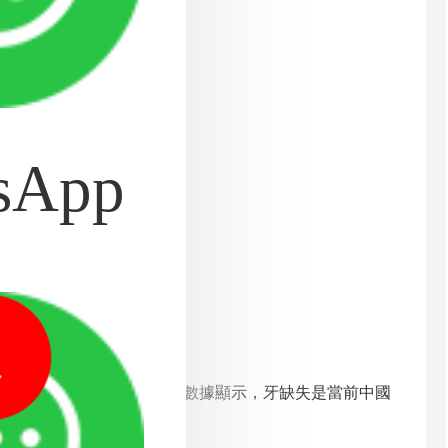
博士團親診
着你
sApp
福利
1
齒缺失率不斷上升。有關數據顯示，牙缺失是當前中國