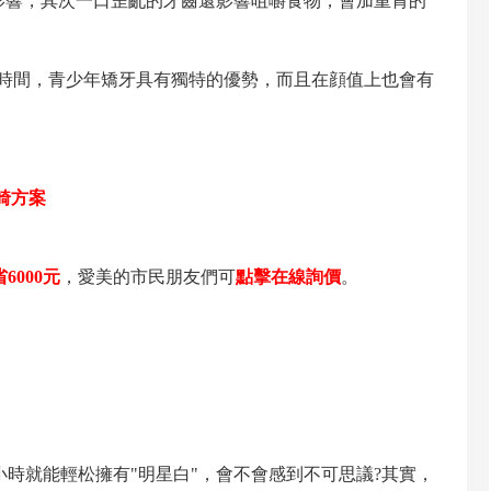
響，其次一口歪亂的牙齒還影響咀嚼食物，會加重胃的
的時間，青少年矯牙具有獨特的優勢，而且在顔值上也會有
畸方案
6000元
，愛美的市民朋友們可
點擊在線詢價
。
就能輕松擁有"明星白"，會不會感到不可思議?其實，