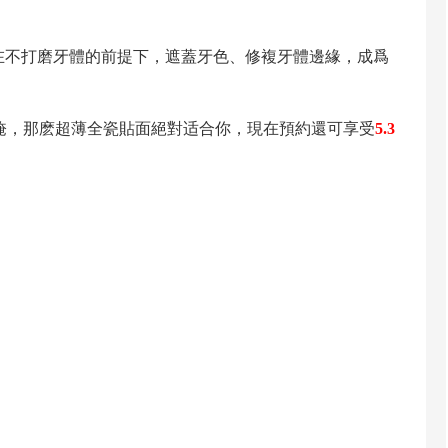
在不打磨牙體的前提下，遮蓋牙色、修複牙體邊緣，成爲
掩，那麽超薄全瓷貼面絕對适合你，現在預約還可享受
5.3