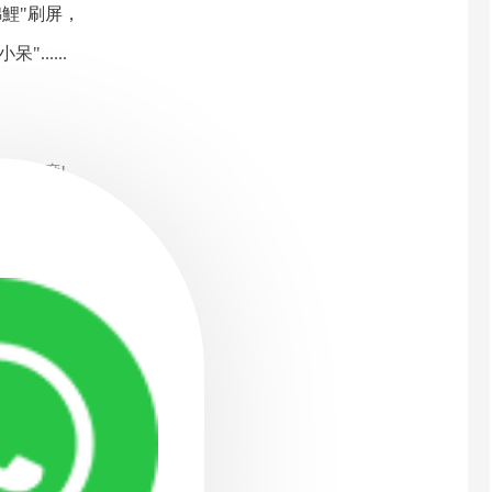
鯉"刷屏，
......
會缺席!
深度約惠~
：