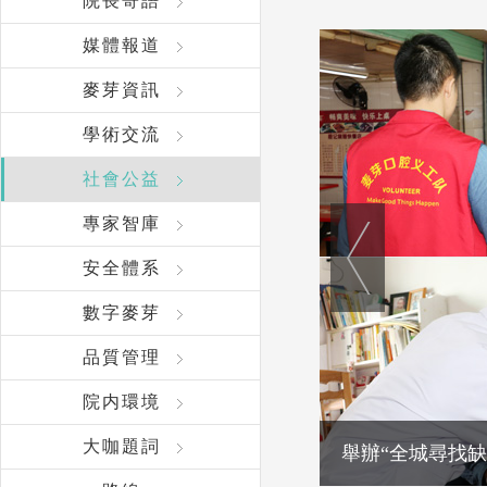
院長寄語
媒體報道
麥芽資訊
學術交流
社會公益
專家智庫
安全體系
數字麥芽
品質管理
院内環境
大咖題詞
舉辦“全城尋找缺