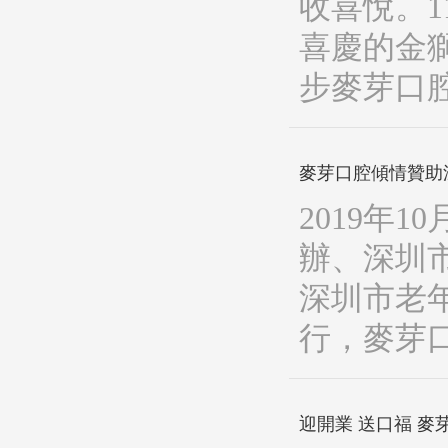
收喜悅。
喜慶的金
步麥芽口
麥芽口腔傾情贊助深
2019年
辦、深圳
深圳市老
行，麥芽
迎開業 送口福 