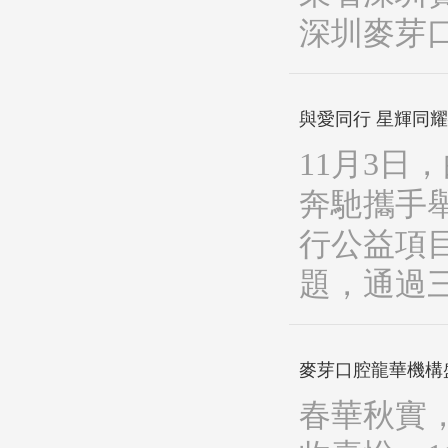
深圳麥芽
與愛同行 星輝同
11月3
奔馳攜手
行公益項
題，通過
麥芽口腔龍華機構
春華秋實