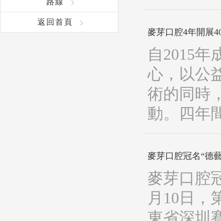
路線
返回首頁
麥芽口腔4年開展4
自2015
心，以公
術的同時
動。四年
麥芽口腔冠名“德
麥芽口腔冠
月10日
東省深圳