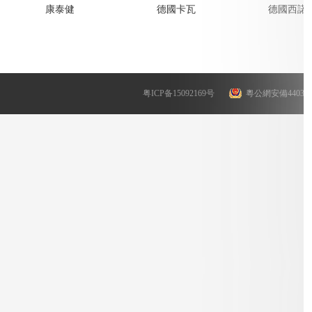
康泰健
德國卡瓦
德國西諾
粤ICP备15092169号
粵公網安備4403030