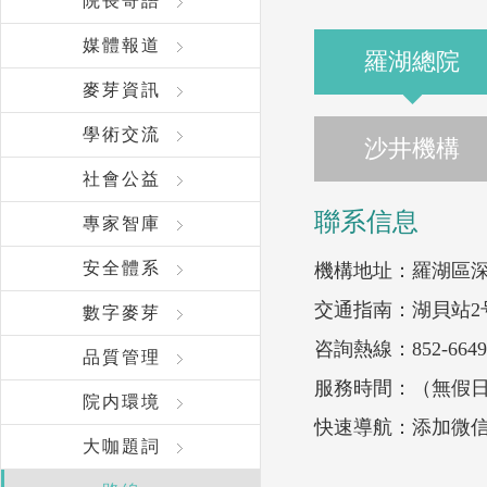
院長寄語
媒體報道
羅湖總院
麥芽資訊
學術交流
沙井機構
社會公益
聯系信息
專家智庫
安全體系
機構地址：羅湖區深
交通指南：湖貝站2
數字麥芽
咨詢熱線：852-6649 
品質管理
服務時間：（無假日醫院
院内環境
快速導航：添加微信
大咖題詞