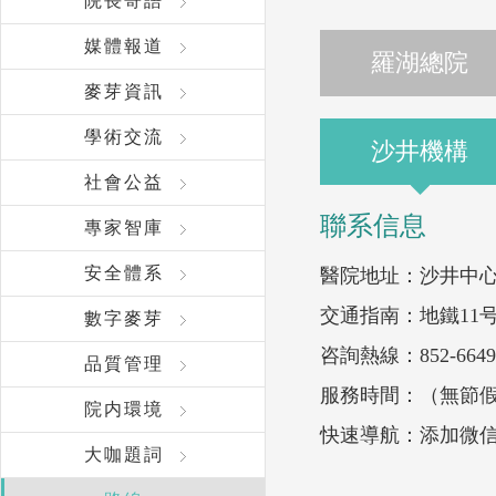
院長寄語
媒體報道
羅湖總院
麥芽資訊
學術交流
沙井機構
社會公益
聯系信息
專家智庫
安全體系
醫院地址：沙井中心
交通指南：地鐵11
數字麥芽
咨詢熱線：852-6649 
品質管理
服務時間：（無節假日醫
院内環境
快速導航：添加微信
大咖題詞