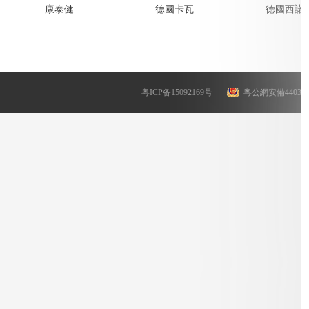
康泰健
德國卡瓦
德國西諾
粤ICP备15092169号
粵公網安備4403030