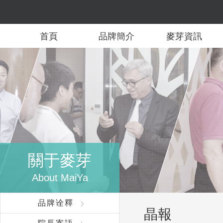
首頁
品牌簡介
麥芽資訊
關于麥芽
About MaiYa
品牌诠釋
晶報